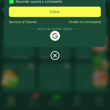
Recordar cuenta y contraseña
¡Bono VIP de hasta
170,000!
Populares
TODOS
Entrar
🎁 ¡Invita y gana más de MXN
1,000 + 1.5%
de comisión por ap
Servicio al Cliente
Olvidé mi contraseña
🔥 ¡La suerte se une con la habilidad! Juega en
Chido77.mx
y c
Inicio de sesión rápido
🚀 ¡Recarga hoy y reclama al instante tu bono extra del
300%
!
Termina en
02:24:06
Fortune Tiger
Treasure Bowl X-Huge
Gates of Olympus
2
3-17
Registro
Fortune Ox
Fortune Rabbit
Sugar Rush 1000
Inicio
Entrar
Perfil
Ofertas